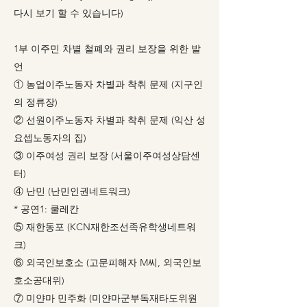
다시 보기 할 수 있습니다)
1부 이주민 차별 철폐와 권리 보장을 위한 발
언
① 농업이주노동자 차별과 착취 문제 (지구인
의 정류장)
② 선원이주노동자 차별과 착취 문제 (익산 성
요셉노동자의 집)
③ 이주여성 권리 보장 (서울이주여성상담센
터)
④ 난민 (난민인권네트워크)
* 공연1: 쿨레칸
⑤ 재한동포 (KCN재한조선족유학생네트워
크)
⑥ 외국인보호소 (고문피해자 M씨, 외국인보
호소공대위)
⑦ 미얀마 민주화 (미얀마군부독재타도위원